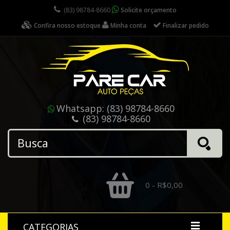
(83) 98784-8660
Solicite orçamento
Confira nosso estoque
Minha conta
Finalizar pedido
Whatsapp:
(83) 98784-8660
(83) 98784-8660
0 - R$0,00
CATEGORIAS