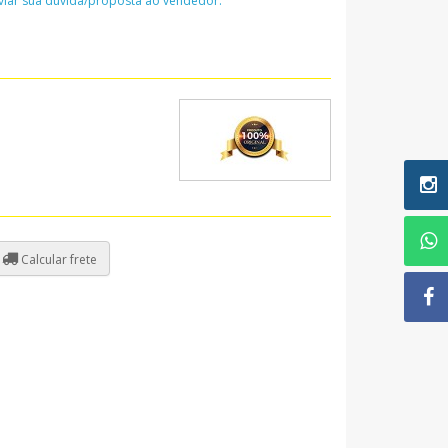
nviar sua dúvida/proposta ao vendedor:
Calcular frete