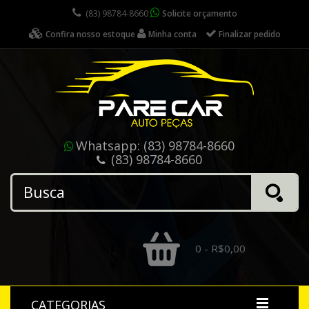
(83) 98784-8660
Solicite orçamento
Confira nosso estoque
Minha conta
Finalizar pedido
Whatsapp:
(83) 98784-8660
(83) 98784-8660
0 - R$0,00
CATEGORIAS