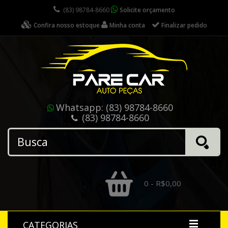
(83) 98784-8660
Solicite orçamento
Confira nosso estoque
Minha conta
Finalizar pedido
Whatsapp:
(83) 98784-8660
(83) 98784-8660
0 - R$0,00
CATEGORIAS