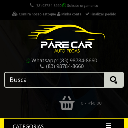
(83) 98784-8660
Solicite orçamento
Confira nosso estoque
Minha conta
Finalizar pedido
Whatsapp:
(83) 98784-8660
(83) 98784-8660
0 - R$0,00
CATEGORIAS