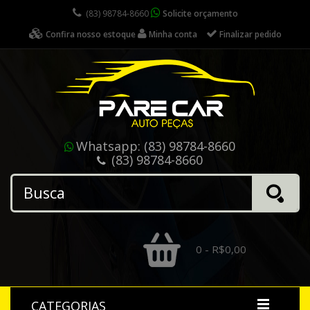
(83) 98784-8660
Solicite orçamento
Confira nosso estoque
Minha conta
Finalizar pedido
Whatsapp:
(83) 98784-8660
(83) 98784-8660
0 - R$0,00
CATEGORIAS