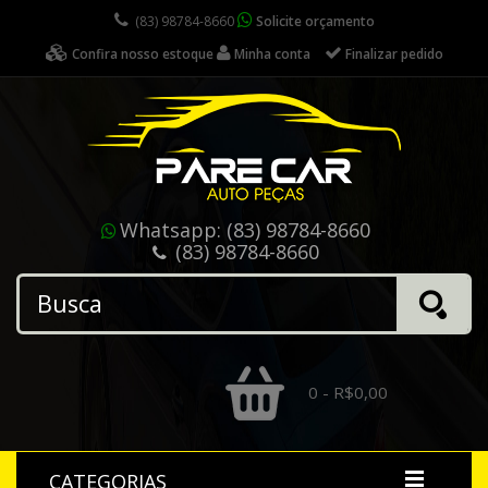
(83) 98784-8660
Solicite orçamento
Confira nosso estoque
Minha conta
Finalizar pedido
Whatsapp:
(83) 98784-8660
(83) 98784-8660
0 - R$0,00
CATEGORIAS