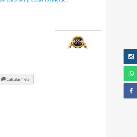
nviar sua dúvida/proposta ao vendedor:
Calcular frete