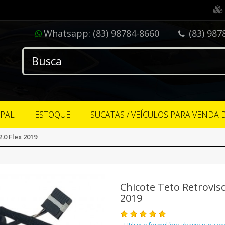
Whatsapp:
(83) 98784-8660
(83) 987
IPAL
ESTOQUE
SUCATAS / VEÍCULOS PARA VENDA 
.0 Flex 2019
Chicote Teto Retrovis
2019