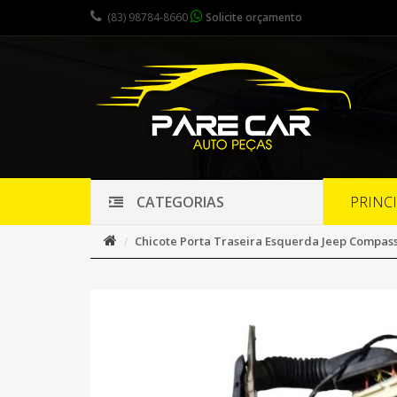
(83) 98784-8660
Solicite orçamento
PRINC
CATEGORIAS
Chicote Porta Traseira Esquerda Jeep Compass 