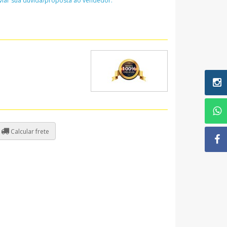
nviar sua dúvida/proposta ao vendedor:
Calcular frete