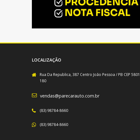
LOCALIZAÇÃO
Rua Da Republica, 387 Centro João Pessoa / PB CEP 5801
180
vendas@parecarauto.com.br
(83) 98784-8660
(83) 98784-8660