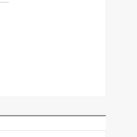
_____