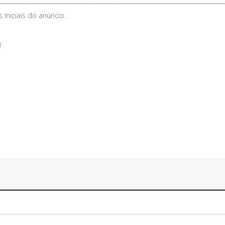
___________________________________________________________________________
iniciais do anúncio.
!