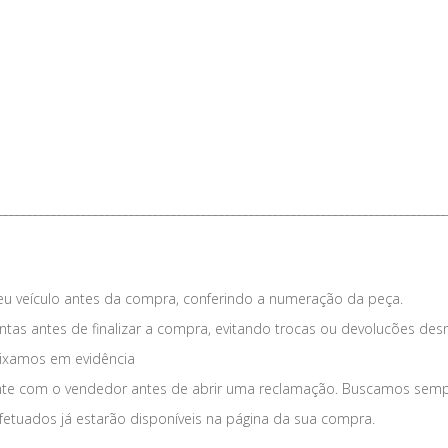
___________________________________________________________________________
eu veículo antes da compra, conferindo a numeração da peça.
tas antes de finalizar a compra, evitando trocas ou devolucões des
eixamos em evidência
nte com o vendedor antes de abrir uma reclamação. Buscamos sempre
fetuados já estarão disponíveis na página da sua compra.