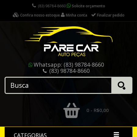
(83) 98784-8660
Solicite orçamento
Confira nosso estoque
Minha conta
Finalizar pedido
Whatsapp:
(83) 98784-8660
(83) 98784-8660
0 - R$0,00
CATEGORIAS