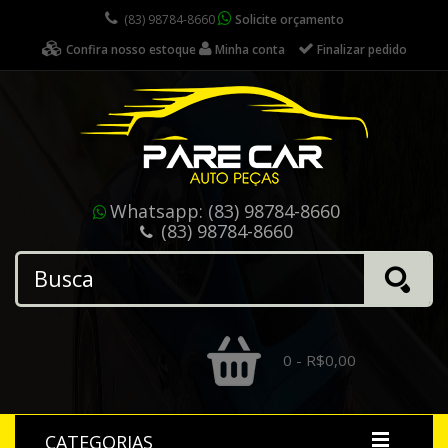
(83) 98784-8660
Solicite orçamento
Confira nosso estoque
Minha conta
Finalizar pedido
Whatsapp:
(83) 98784-8660
(83) 98784-8660
0 - R$0,00
CATEGORIAS