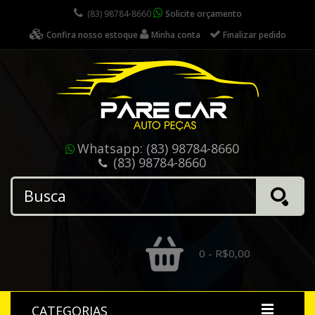
(83) 98784-8660
Solicite orçamento
Confira nosso estoque
Minha conta
Finalizar pedido
Whatsapp:
(83) 98784-8660
(83) 98784-8660
0 - R$0,00
CATEGORIAS