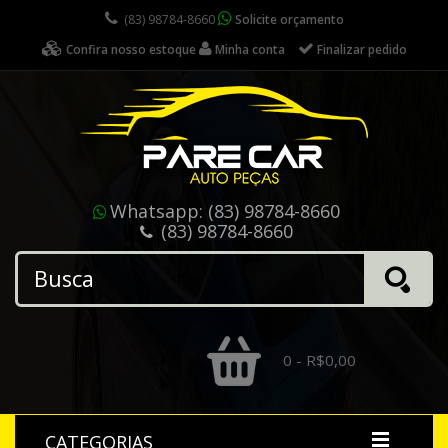
(83) 98784-8660
Solicite orçamento
Confira nosso estoque
Minha conta
Finalizar pedido
Whatsapp:
(83) 98784-8660
(83) 98784-8660
0 - R$0,00
CATEGORIAS