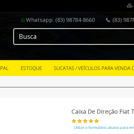
Whatsapp:
(83) 98784-8660
(83) 987
IPAL
ESTOQUE
SUCATAS / VEÍCULOS PARA VENDA 
Caixa De Direção Fiat 
Utilize o formulário abaixo para e