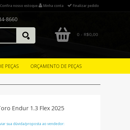
Confira nosso estoque
Minha conta
Finalizar pedido
84-8660
0 - R$0,00
DE PEÇAS
ORÇAMENTO DE PEÇAS
Toro Endur 1.3 Flex 2025
nviar sua dúvida/proposta ao vendedor: