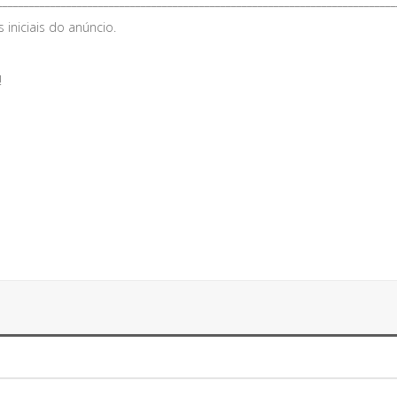
___________________________________________________________________________
iniciais do anúncio.
!