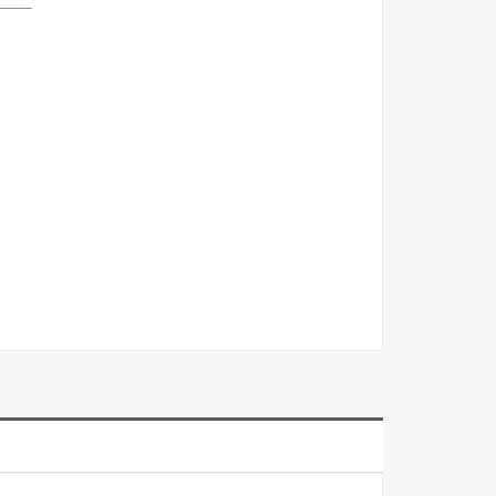
_____