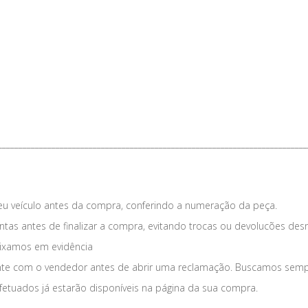
___________________________________________________________________________
eu veículo antes da compra, conferindo a numeração da peça.
tas antes de finalizar a compra, evitando trocas ou devolucões des
eixamos em evidência
nte com o vendedor antes de abrir uma reclamação. Buscamos sempre
fetuados já estarão disponíveis na página da sua compra.