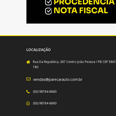
LOCALIZAÇÃO
Rua Da Republica, 387 Centro João Pessoa / PB CEP 5801
180
vendas@parecarauto.com.br
(83) 98784-8660
(83) 98784-8660