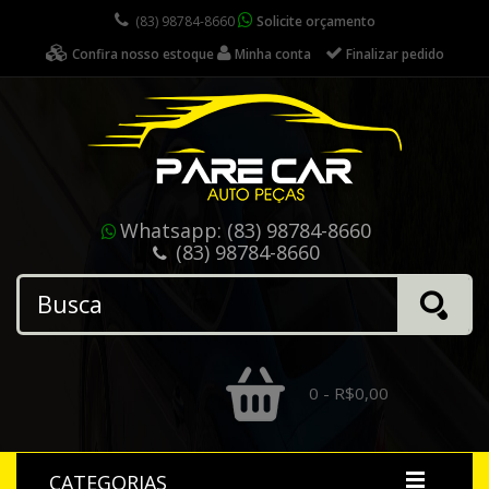
(83) 98784-8660
Solicite orçamento
Confira nosso estoque
Minha conta
Finalizar pedido
Whatsapp:
(83) 98784-8660
(83) 98784-8660
0 - R$0,00
CATEGORIAS