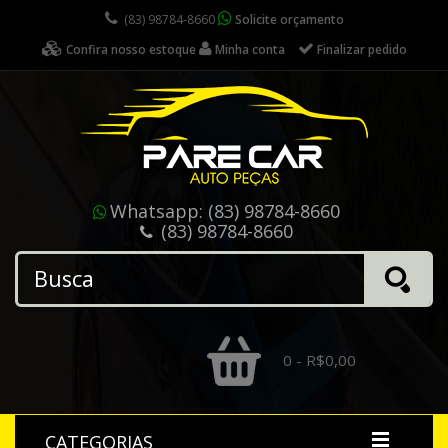
(83) 98784-8660
Solicite orçamento
Confira nosso estoque
Minha conta
Finalizar pedido
Whatsapp:
(83) 98784-8660
(83) 98784-8660
0 - R$0,00
CATEGORIAS