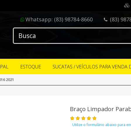
Whatsapp:
(83) 98784-8660
(83) 987
IPAL
ESTOQUE
SUCATAS / VEÍCULOS PARA VENDA 
016 2021
Braço Limpador Parabr
Utilize o formulário abaixo para e