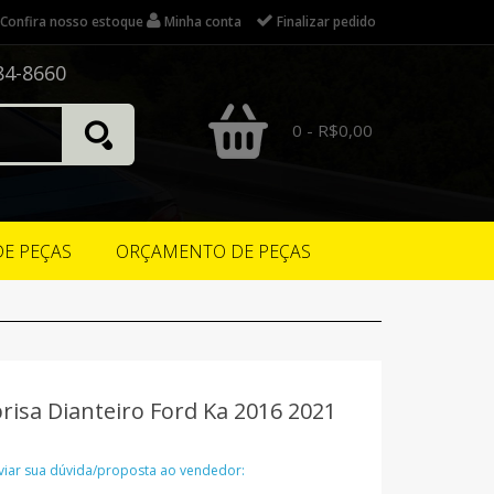
Confira nosso estoque
Minha conta
Finalizar pedido
84-8660
0 - R$0,00
DE PEÇAS
ORÇAMENTO DE PEÇAS
isa Dianteiro Ford Ka 2016 2021
nviar sua dúvida/proposta ao vendedor: