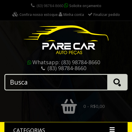
(83) 98784-8660
Solicite orçamento
Confira nosso estoque
Minha conta
Finalizar pedido
Whatsapp:
(83) 98784-8660
(83) 98784-8660
0 - R$0,00
CATEGORIAS