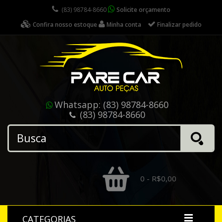
(83) 98784-8660
Solicite orçamento
Confira nosso estoque
Minha conta
Finalizar pedido
Whatsapp:
(83) 98784-8660
(83) 98784-8660
0 - R$0,00
CATEGORIAS