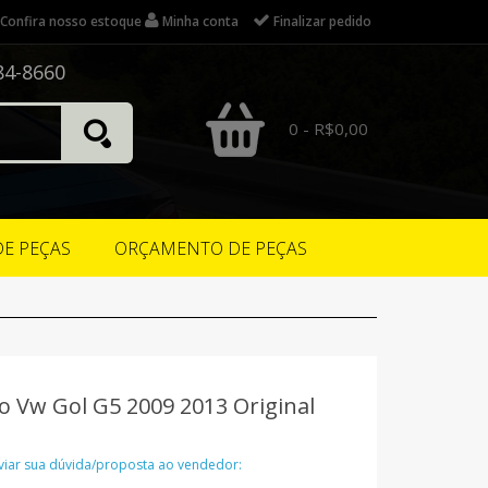
Confira nosso estoque
Minha conta
Finalizar pedido
84-8660
0 - R$0,00
DE PEÇAS
ORÇAMENTO DE PEÇAS
 Vw Gol G5 2009 2013 Original
nviar sua dúvida/proposta ao vendedor: