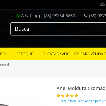
Whatsapp:
(83) 98784-8660
(83) 987
IPAL
ESTOQUE
SUCATAS / VEÍCULOS PARA VENDA 
iginal
Anel Moldura Cromado
Utilize o formulário abaixo para e