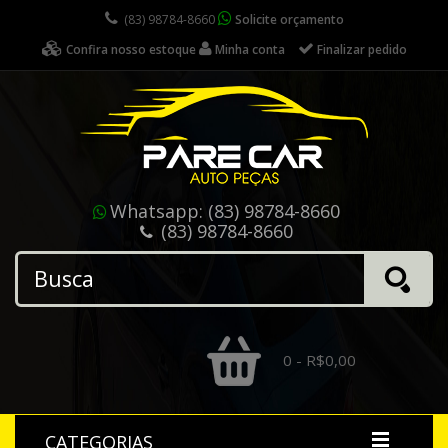
(83) 98784-8660
Solicite orçamento
Confira nosso estoque
Minha conta
Finalizar pedido
Whatsapp:
(83) 98784-8660
(83) 98784-8660
0 - R$0,00
CATEGORIAS