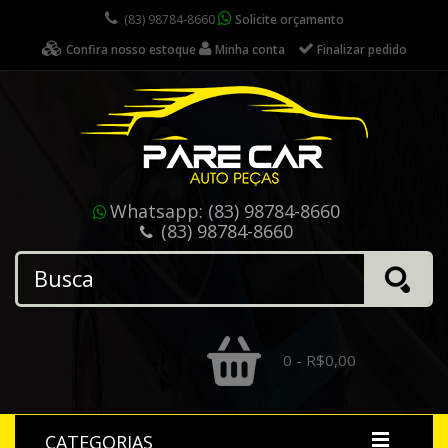
(83) 98784-8660
Solicite orçamento
Confira nosso estoque
Minha conta
Finalizar pedido
Whatsapp:
(83) 98784-8660
(83) 98784-8660
0 - R$0,00
CATEGORIAS