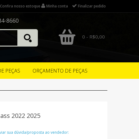
Confira nosso estoque
Minha conta
Finalizar pedido
84-8660
0 - R$0,00
DE PEÇAS
ORÇAMENTO DE PEÇAS
ass 2022 2025
nviar sua dúvida/proposta ao vendedor: