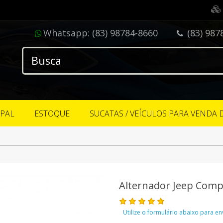
Whatsapp:
(83) 98784-8660
(83) 987
IPAL
ESTOQUE
SUCATAS / VEÍCULOS PARA VENDA 
Alternador Jeep Comp
Utilize o formulário abaixo para e