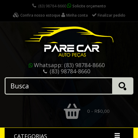
(83) 98784-8660
Solicite orçamento
Confira nosso estoque
Minha conta
Finalizar pedido
Whatsapp:
(83) 98784-8660
(83) 98784-8660
0 - R$0,00
CATEGORIAS