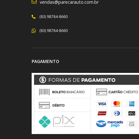
vendas@parecarauto.com.br
(83) 98784-8660
(83) 98784-8660
PAGAMENTO