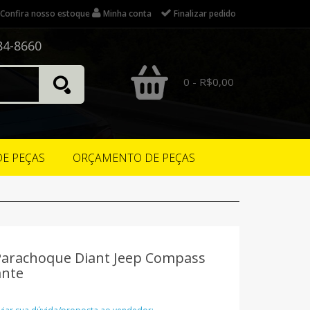
Confira nosso estoque
Minha conta
Finalizar pedido
84-8660
0 - R$0,00
DE PEÇAS
ORÇAMENTO DE PEÇAS
Parachoque Diant Jeep Compass
ante