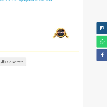
nviar sua dúvida/proposta ao vendedor:
Calcular frete